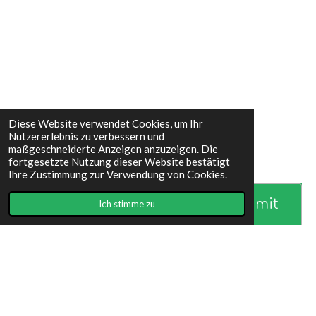
Diese Website verwendet Cookies, um Ihr
Nutzererlebnis zu verbessern und
maßgeschneiderte Anzeigen anzuzeigen. Die
fortgesetzte Nutzung dieser Website bestätigt
Ihre Zustimmung zur Verwendung von Cookies.
Erstelle deine eigene Website mit
Ich stimme zu
Webador