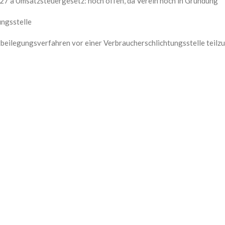
27 a Umsatzsteuergesetz: noch offen, da Verein noch in Gründung
ungsstelle
eitbeilegungsverfahren vor einer Verbraucherschlichtungsstelle teil